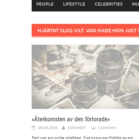
PEOPLE
LIFESTYLE
CELEBRITIES
MU
HJÄRTAT SLOG VILT. VAD HADE HON JUST
«Återkomsten av den förlorade»
04.04.2026
Editor007
Comment
Det var en solig middag. Gatorna var fyllda av en