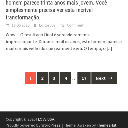
homem parece trinta anos mais jovem. Você
simplesmente precisa ver esta incrível
transformação.
18.06.2026
Editor007
Comment
Wow… O resultado final é verdadeiramente
impressionante. Durante muitos anos, este homem parecia
muito mais velho do que realmente era. O tempo, o
[...]
Posts
1
2
3
4
…
17
Next
navigation
Copyright © 2026
I LOVE USA
.
Proudly powered by
WordPress
.
|
Theme: Awaken by
ThemezHut
.