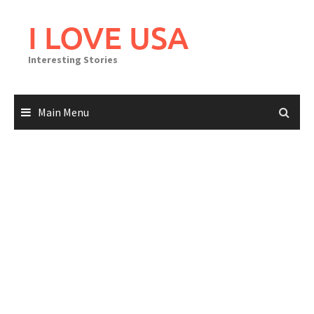
Skip
to
I LOVE USA
content
Interesting Stories
Main Menu