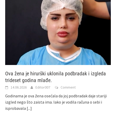
Ova žena je hirurški uklonila podbradak i izgleda
trideset godina mlađe.
14.06.2026
Editor007
Comment
Godinama je ova žena osećala da joj podbradak daje stariji
izgled nego što zaista ima. Iako je vodila računa o sebi i
isprobavala
[...]