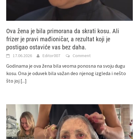
Ova žena je bila primorana da skrati kosu. Ali
frizer je pravi mađioničar, a rezultat koji je
postigao ostaviće vas bez daha.
17.06.2026
Editor007
Comment
Godinama je ova žena bila veoma ponosna na svoju dugu
kosu. Ona je oduvek bila važan deo njenog izgleda i nešto
što joj
[...]