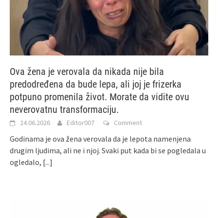
Ova žena je verovala da nikada nije bila
predodređena da bude lepa, ali joj je frizerka
potpuno promenila život. Morate da vidite ovu
neverovatnu transformaciju.
24.06.2026
Editor007
Comment
Godinama je ova žena verovala da je lepota namenjena
drugim ljudima, ali ne i njoj. Svaki put kada bi se pogledala u
ogledalo,
[...]