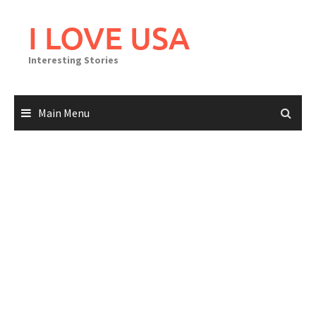
Skip
to
I LOVE USA
content
Interesting Stories
Main Menu