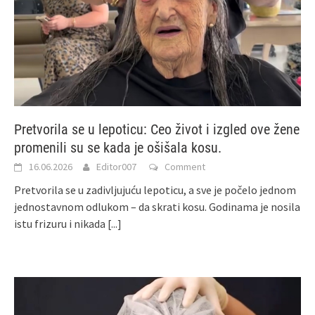
Pretvorila se u lepoticu: Ceo život i izgled ove žene
promenili su se kada je ošišala kosu.
16.06.2026
Editor007
Comment
Pretvorila se u zadivljujuću lepoticu, a sve je počelo jednom
jednostavnom odlukom – da skrati kosu. Godinama je nosila
istu frizuru i nikada
[...]