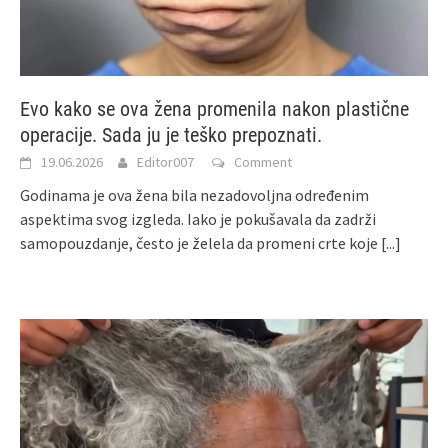
Evo kako se ova žena promenila nakon plastične
operacije. Sada ju je teško prepoznati.
19.06.2026
Editor007
Comment
Godinama je ova žena bila nezadovoljna određenim
aspektima svog izgleda. Iako je pokušavala da zadrži
samopouzdanje, često je želela da promeni crte koje
[...]