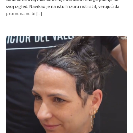
svoj izgled. Navikao je na istu frizuru i isti stil, verujući da
promena ne bi
[...]