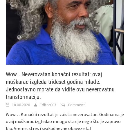
Wow… Neverovatan konačni rezultat: ovaj
muškarac izgleda trideset godina mlađe.
Jednostavno morate da vidite ovu neverovatnu
transformaciju.
18.06.2026
Editor007
Comment
Wow… Konačni rezultat je zaista neverovatan. Godinama je
ovaj muškarac izgledao mnogo starije nego što je zapravo
bio. Vreme, stres i svakodnevne obaveze
[...]