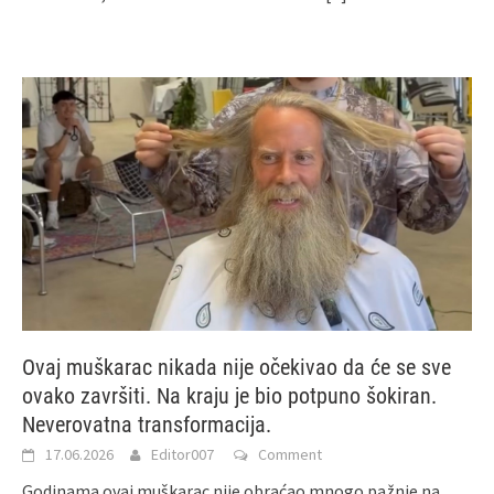
Ovaj muškarac nikada nije očekivao da će se sve
ovako završiti. Na kraju je bio potpuno šokiran.
Neverovatna transformacija.
17.06.2026
Editor007
Comment
Godinama ovaj muškarac nije obraćao mnogo pažnje na