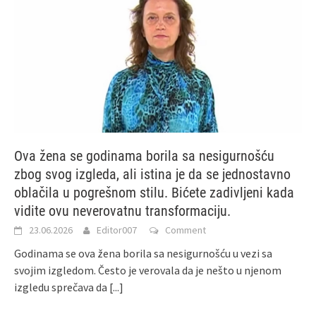
Ova žena se godinama borila sa nesigurnošću
zbog svog izgleda, ali istina je da se jednostavno
oblačila u pogrešnom stilu. Bićete zadivljeni kada
vidite ovu neverovatnu transformaciju.
23.06.2026
Editor007
Comment
Godinama se ova žena borila sa nesigurnošću u vezi sa
svojim izgledom. Često je verovala da je nešto u njenom
izgledu sprečava da
[...]