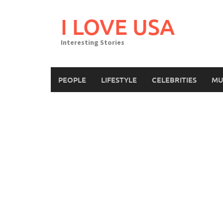
Skip
to
I LOVE USA
content
Interesting Stories
PEOPLE
LIFESTYLE
CELEBRITIES
MU