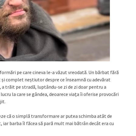
formări pe care cineva le-a văzut vreodată. Un bărbat fără
it și complet neștiutor despre ce înseamnă cu adevărat
 a trăit pe stradă, luptându-se zi de zi doar pentru a
 lucru la care se gândea, deoarece viața îi oferise provocări
it.
neze că o simplă transformare ar putea schimba atât de
t, iar barba îl făcea să pară mult mai bătrân decât era cu