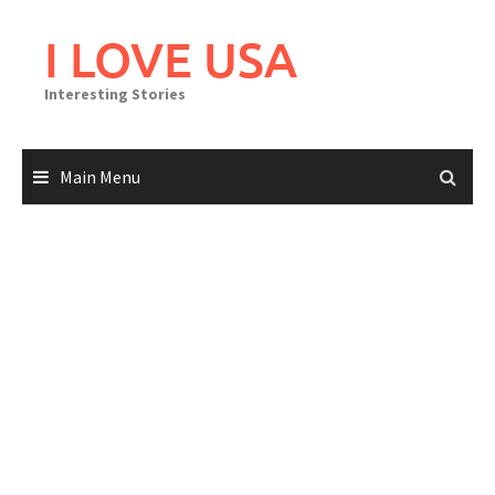
Skip
to
I LOVE USA
content
Interesting Stories
Main Menu