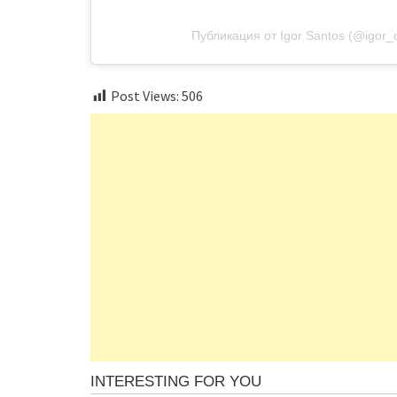
Публикация от Igor Santos (@igor_
Post Views:
506