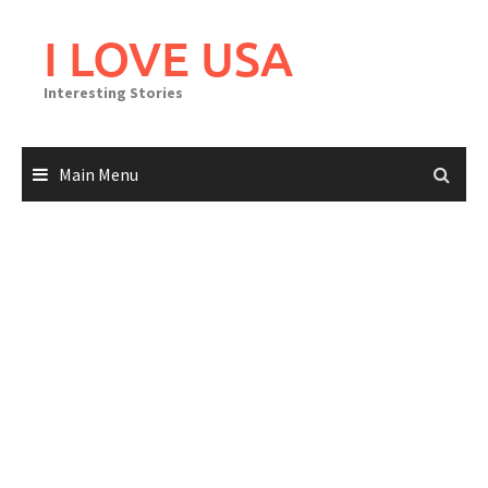
Skip
to
I LOVE USA
content
Interesting Stories
Main Menu