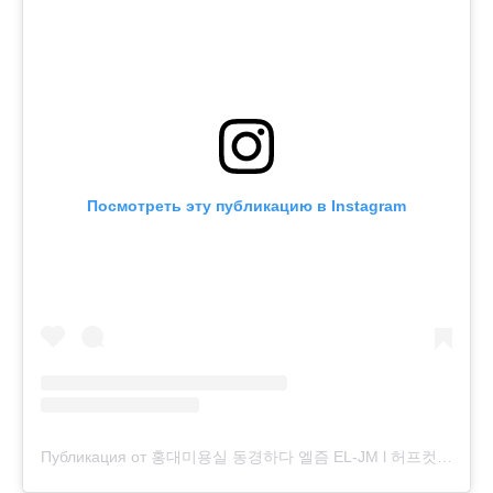
Посмотреть эту публикацию в Instagram
Публикация от 홍대미용실 동경하다 엘즘 EL-JM l 허프컷 디자인컷 디자인염색 (@el.jmgallery)