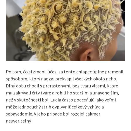
Po tom, čo si zmenil účes, sa tento chlapec úplne premenil
spôsobom, ktorý naozaj prekvapil všetkých okolo neho.
Dlhú dobu chodil s prerastenými, bez tvaru vlasmi, ktoré
mu zakrývali črty tváre a robili ho starším a unavenejším,
než v skutočnosti bol. Ľudia často podceňujú, ako veľmi
môže jednoduchý strih ovplyvniť celkový vzhľad a
sebavedomie. V jeho prípade bol rozdiel takmer
neuveriteľný.