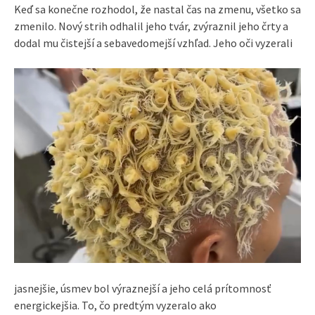
Keď sa konečne rozhodol, že nastal čas na zmenu, všetko sa
zmenilo. Nový strih odhalil jeho tvár, zvýraznil jeho črty a
dodal mu čistejší a sebavedomejší vzhľad. Jeho oči vyzerali
jasnejšie, úsmev bol výraznejší a jeho celá prítomnosť
energickejšia. To, čo predtým vyzeralo ako