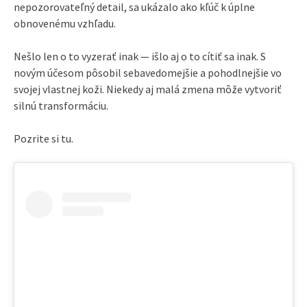
nepozorovateľný detail, sa ukázalo ako kľúč k úplne
obnovenému vzhľadu.
Nešlo len o to vyzerať inak — išlo aj o to cítiť sa inak. S
novým účesom pôsobil sebavedomejšie a pohodlnejšie vo
svojej vlastnej koži. Niekedy aj malá zmena môže vytvoriť
silnú transformáciu.
Pozrite si tu.