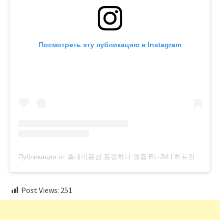
Посмотреть эту публикацию в Instagram
Публикация от 홍대미용실 동경하다 엘즘 EL-JM l 허프컷 디자인컷 디자인염색 (@el.jmgallery)
Post Views:
251