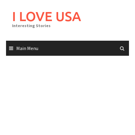
Skip
to
I LOVE USA
content
Interesting Stories
Main Menu