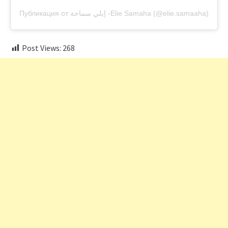
Публикация от إيلي سماحة -Elie Samaha (@elie.samaaha)
Post Views:
268