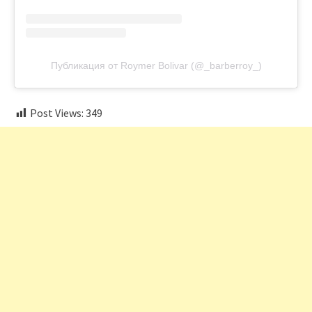
Публикация от Roymer Bolivar (@_barberroy_)
Post Views:
349