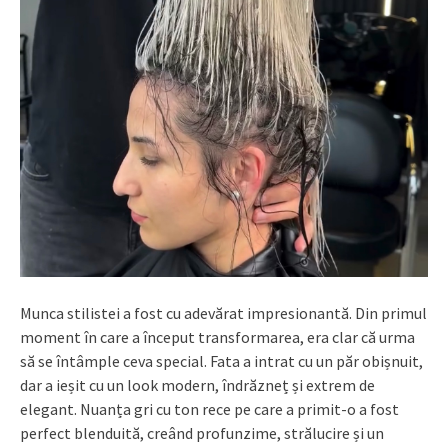
Munca stilistei a fost cu adevărat impresionantă. Din primul
moment în care a început transformarea, era clar că urma
să se întâmple ceva special. Fata a intrat cu un păr obișnuit,
dar a ieșit cu un look modern, îndrăzneț și extrem de
elegant. Nuanța gri cu ton rece pe care a primit-o a fost
perfect blenduită, creând profunzime, strălucire și un