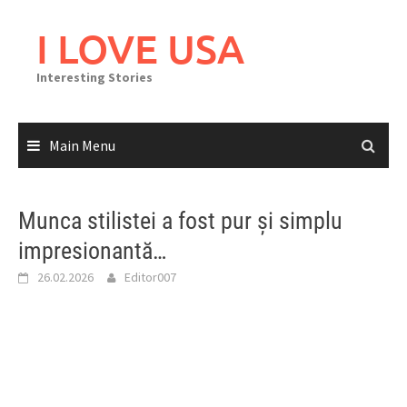
Skip
to
I LOVE USA
content
Interesting Stories
Main Menu
Munca stilistei a fost pur și simplu
impresionantă…
26.02.2026
Editor007