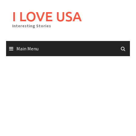
Skip
to
I LOVE USA
content
Interesting Stories
Main Menu