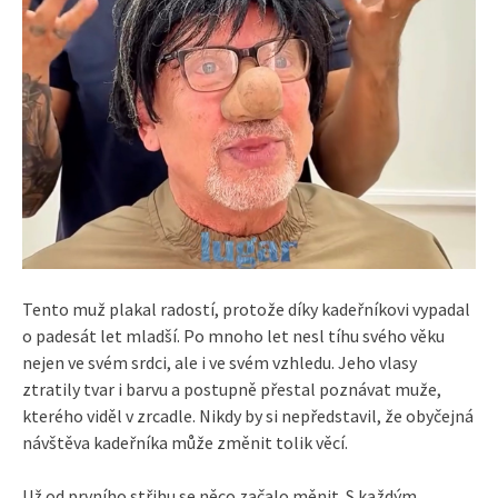
Tento muž plakal radostí, protože díky kadeřníkovi vypadal
o padesát let mladší. Po mnoho let nesl tíhu svého věku
nejen ve svém srdci, ale i ve svém vzhledu. Jeho vlasy
ztratily tvar i barvu a postupně přestal poznávat muže,
kterého viděl v zrcadle. Nikdy by si nepředstavil, že obyčejná
návštěva kadeřníka může změnit tolik věcí.
Už od prvního střihu se něco začalo měnit. S každým