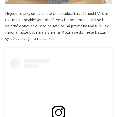
Nejsou to slzy smutku, ale čisté radosti a vděčnosti. V tom
okamžiku neviděl jen mladší verzi sebe sama — cítil se i
vnitřně obnovený. Tato neuvěřitelná proměna ukazuje, jak
mocná může být i malá změna. Možná se dojměte k slzám i
vy, až uvidíte jeho reakci zde.