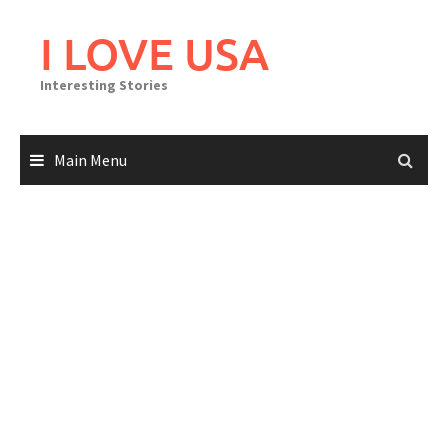
Skip
to
I LOVE USA
content
Interesting Stories
Main Menu