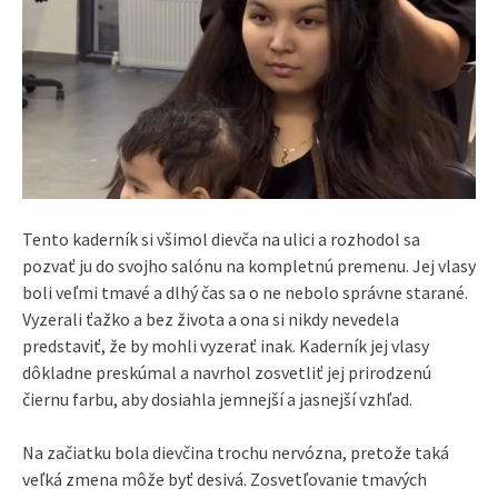
Tento kaderník si všimol dievča na ulici a rozhodol sa
pozvať ju do svojho salónu na kompletnú premenu. Jej vlasy
boli veľmi tmavé a dlhý čas sa o ne nebolo správne starané.
Vyzerali ťažko a bez života a ona si nikdy nevedela
predstaviť, že by mohli vyzerať inak. Kaderník jej vlasy
dôkladne preskúmal a navrhol zosvetliť jej prirodzenú
čiernu farbu, aby dosiahla jemnejší a jasnejší vzhľad.
Na začiatku bola dievčina trochu nervózna, pretože taká
veľká zmena môže byť desivá. Zosvetľovanie tmavých