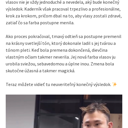
vlasov nie je vždy jednoduché a nevedela, aký bude konečný
výsledok. Kaderník však pracoval trpezlivo a profesionálne,
krok za krokom, pričom dbal na to, aby vlasy zostali zdravé,
zatiaľ čo sa farba postupne menila.
Ako proces pokračoval, tmavý odtieň sa postupne premenil
na krásny svetlejší tón, ktorý dokonale ladil s jej tvárou a
tónom pleti. Keď bola premena dokončená, dievčina
vlastným očiam takmer neverila. Jej nová farba vlasov ju
urobila sviežou, sebavedomou a úplne inou. Zmena bola
skutočne úžasná a takmer magická.
Teraz môžete vidieť tu neuveriteľný konečný výsledok.