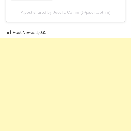
A post shared by Josélia Cotrim (@joseliacotrim)
Post Views:
1,035