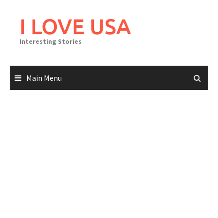
Skip
to
I LOVE USA
content
Interesting Stories
Main Menu