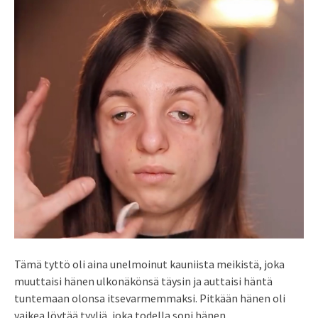
Tämä tyttö oli aina unelmoinut kauniista meikistä, joka
muuttaisi hänen ulkonäkönsä täysin ja auttaisi häntä
tuntemaan olonsa itsevarmemmaksi. Pitkään hänen oli
vaikea löytää tyyliä, joka todella sopi hänen