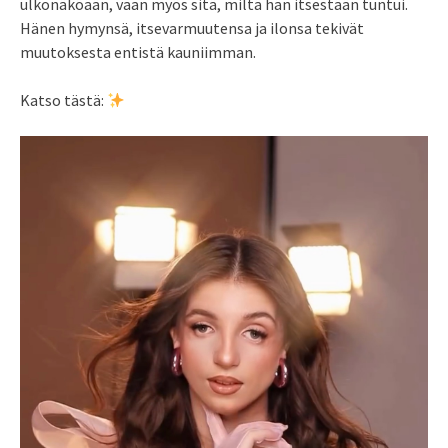
ulkonäköään, vaan myös sitä, miltä hän itsestään tuntui.
Hänen hymynsä, itsevarmuutensa ja ilonsa tekivät
muutoksesta entistä kauniimman.
Katso tästä: