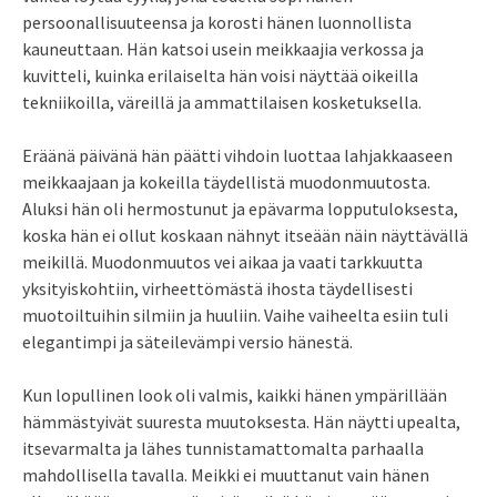
persoonallisuuteensa ja korosti hänen luonnollista
kauneuttaan. Hän katsoi usein meikkaajia verkossa ja
kuvitteli, kuinka erilaiselta hän voisi näyttää oikeilla
tekniikoilla, väreillä ja ammattilaisen kosketuksella.
Eräänä päivänä hän päätti vihdoin luottaa lahjakkaaseen
meikkaajaan ja kokeilla täydellistä muodonmuutosta.
Aluksi hän oli hermostunut ja epävarma lopputuloksesta,
koska hän ei ollut koskaan nähnyt itseään näin näyttävällä
meikillä. Muodonmuutos vei aikaa ja vaati tarkkuutta
yksityiskohtiin, virheettömästä ihosta täydellisesti
muotoiltuihin silmiin ja huuliin. Vaihe vaiheelta esiin tuli
elegantimpi ja säteilevämpi versio hänestä.
Kun lopullinen look oli valmis, kaikki hänen ympärillään
hämmästyivät suuresta muutoksesta. Hän näytti upealta,
itsevarmalta ja lähes tunnistamattomalta parhaalla
mahdollisella tavalla. Meikki ei muuttanut vain hänen