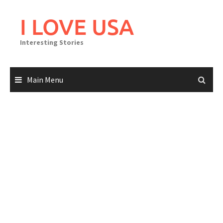
Skip
to
I LOVE USA
content
Interesting Stories
Main Menu