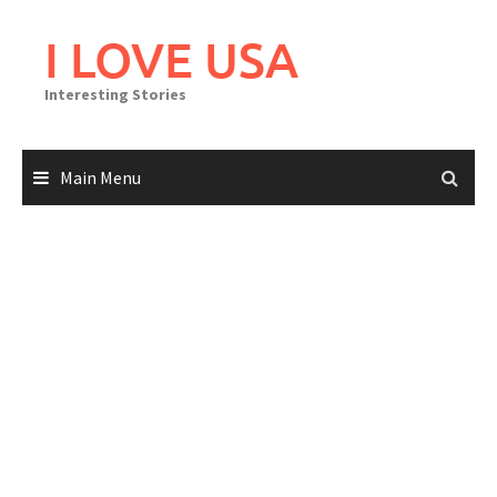
Skip
to
I LOVE USA
content
Interesting Stories
Main Menu