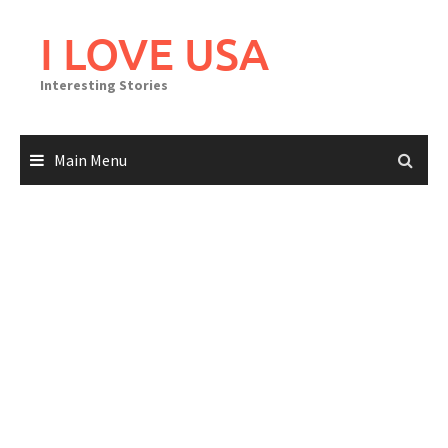
Skip
to
I LOVE USA
content
Interesting Stories
Main Menu