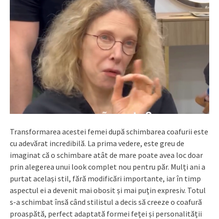
Transformarea acestei femei după schimbarea coafurii este
cu adevărat incredibilă. La prima vedere, este greu de
imaginat că o schimbare atât de mare poate avea loc doar
prin alegerea unui look complet nou pentru păr. Mulți ani a
purtat același stil, fără modificări importante, iar în timp
aspectul ei a devenit mai obosit și mai puțin expresiv. Totul
s-a schimbat însă când stilistul a decis să creeze o coafură
proaspătă, perfect adaptată formei feței și personalității