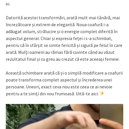
ei.
Datorită acestei transformări, arată mult mai tânără, mai
încrezătoare și extrem de elegantă. Noua coafură i-a
adăugat volum, strălucire și o energie complet diferită în
aspectul general. Chiar și expresia feței i s-a schimbat,
pentru că în sfârșit se simte fericită și sigură pe felul în care
arată. Mulți oameni au rămas fără cuvinte când au văzut
rezultatul final și cu greu au crezut că este aceeași femeie.
Această schimbare arată că și o simplă modificare a coafurii
poate transforma complet aspectul și încrederea unei
persoane. Uneori, exact ceva nou este ceea ce ai nevoie
pentru a te simți din nou frumoasă. Uită-te aici: