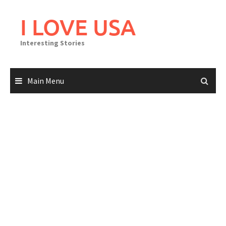
Skip
to
I LOVE USA
content
Interesting Stories
Main Menu