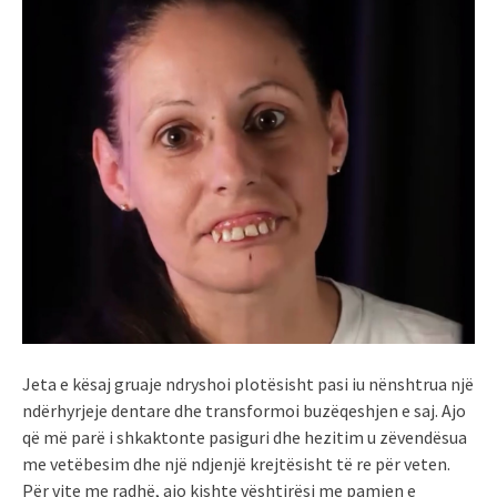
Jeta e kësaj gruaje ndryshoi plotësisht pasi iu nënshtrua një
ndërhyrjeje dentare dhe transformoi buzëqeshjen e saj. Ajo
që më parë i shkaktonte pasiguri dhe hezitim u zëvendësua
me vetëbesim dhe një ndjenjë krejtësisht të re për veten.
Për vite me radhë, ajo kishte vështirësi me pamjen e