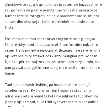
dhëmbëve të saj, gjë që ndikonte jo vetëm në buzëqeshjen e
saj, por edhe në jetën e përditshme. Shpesh shmangte të
buzëqeshte në fotografi, ndihej e parehatshme në situata
sociale dhe përpiqej t’i fshihte dhëmbët kur qeshte ose
fliste.
Pasi mori vendimin për të kryer trajtim dentar, gjithçka
filloi të ndryshonte hap pas hapi. Transformimi nuk ishte
vetëm fizik, por edhe emocional. Buzëqeshja e saj e re i dha
një vetëbesim të freskët që i kishte munguar prej kohësh.
Njerëzit përreth saj mezi mund ta besonin ndryshimin, pasi
pamja e saj e përgjithshme dukej më e ndritshme dhe më e
hapur.
Tani ajo buzëqesh lirshëm, pa hezitim, dhe mban një
vetëbesim të ri. Ky transformim tregon se si edhe një
ndryshim i vetëm mund të ketë një ndikim të fuqishëm në
jetën e një personi, duke i rikthyer vetëbesimin dhe duke e