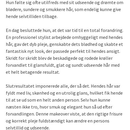
Hun følte sig ofte utilfreds med sit udseende og drømte om
blødere, sundere og smukkere hår, som endelig kunne give
hende selvtilliden tilbage.
En dag besluttede hun, at det var tid til en total forandring.
En professionel stylist arbejdede omhyggeligt med hendes
hår, gav det dyb pleje, genskabte dets blødhed og skabte et
fantastisk nyt look, der passede perfekt til hendes ansigt.
Skridt for skridt blev de beskadigede og rodede krøller
forvandlet til glansfuldt, glat og sundt udseende hår med
et helt betagende resultat.
Slutresultatet imponerede alle, der så det. Hendes hår var
fyldt med liv, skønhed og en utrolig glans, hvilket fik hende
til at se ud som en helt anden person. Selv hun kunne
næsten ikke tro, hvor smuk og elegant hun så ud efter
forvandlingen. Denne makeover viste, at den rigtige frisure
og korrekt pleje fuldstændigt kan ændre en persons
selvtillid og udseende.