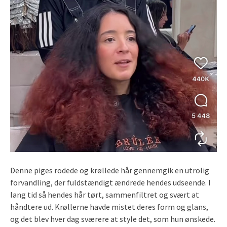
Denne piges rodede og krøllede hår gennemgik en utrolig
forvandling, der fuldstændigt ændrede hendes udseende. I
lang tid så hendes hår tørt, sammenfiltret og svært at
håndtere ud. Krøllerne havde mistet deres form og glans,
og det blev hver dag sværere at style det, som hun ønskede.