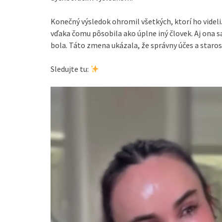
Konečný výsledok ohromil všetkých, ktorí ho videli. 
vďaka čomu pôsobila ako úplne iný človek. Aj ona 
bola. Táto zmena ukázala, že správny účes a staro
Sledujte tu: