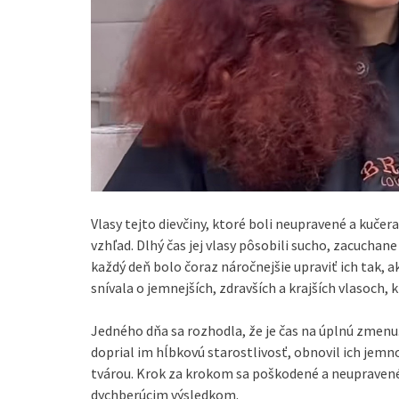
Vlasy tejto dievčiny, ktoré boli neupravené a kučer
vzhľad. Dlhý čas jej vlasy pôsobili sucho, zacuchane a
každý deň bolo čoraz náročnejšie upraviť ich tak, a
snívala o jemnejších, zdravších a krajších vlasoch, 
Jedného dňa sa rozhodla, že je čas na úplnú zmenu.
doprial im hĺbkovú starostlivosť, obnovil ich jemnos
tvárou. Krok za krokom sa poškodené a neupravené k
dychberúcim výsledkom.