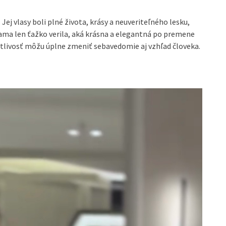
Jej vlasy boli plné života, krásy a neuveriteľného lesku,
sama len ťažko verila, aká krásna a elegantná po premene
stlivosť môžu úplne zmeniť sebavedomie aj vzhľad človeka.