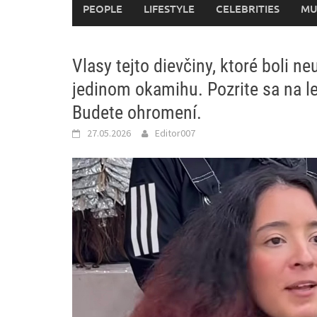
PEOPLE
LIFESTYLE
CELEBRITIES
MU
Vlasy tejto dievčiny, ktoré boli n
jedinom okamihu. Pozrite sa na l
Budete ohromení.
27.05.2026
Editor007