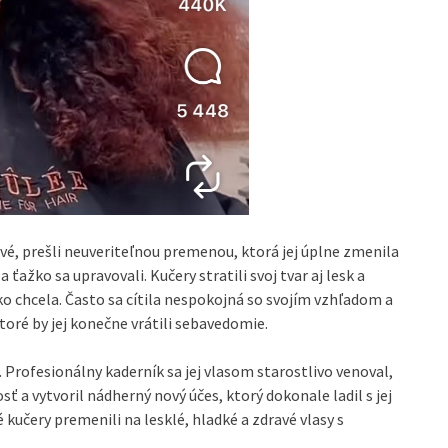
avé, prešli neuveriteľnou premenou, ktorá jej úplne zmenila
 ťažko sa upravovali. Kučery stratili svoj tvar aj lesk a
ko chcela. Často sa cítila nespokojná so svojím vzhľadom a
ktoré by jej konečne vrátili sebavedomie.
 Profesionálny kaderník sa jej vlasom starostlivo venoval,
ť a vytvoril nádherný nový účes, ktorý dokonale ladil s jej
učery premenili na lesklé, hladké a zdravé vlasy s