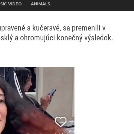
SIC VIDEO
ANIMALS
eupravené a kučeravé, sa premenili v
esklý a ohromujúci konečný výsledok.