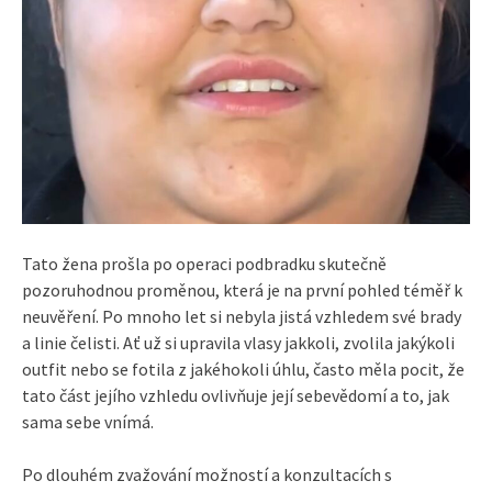
Tato žena prošla po operaci podbradku skutečně
pozoruhodnou proměnou, která je na první pohled téměř k
neuvěření. Po mnoho let si nebyla jistá vzhledem své brady
a linie čelisti. Ať už si upravila vlasy jakkoli, zvolila jakýkoli
outfit nebo se fotila z jakéhokoli úhlu, často měla pocit, že
tato část jejího vzhledu ovlivňuje její sebevědomí a to, jak
sama sebe vnímá.
Po dlouhém zvažování možností a konzultacích s