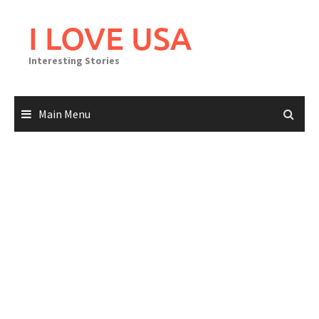
Skip
to
I LOVE USA
content
Interesting Stories
Main Menu