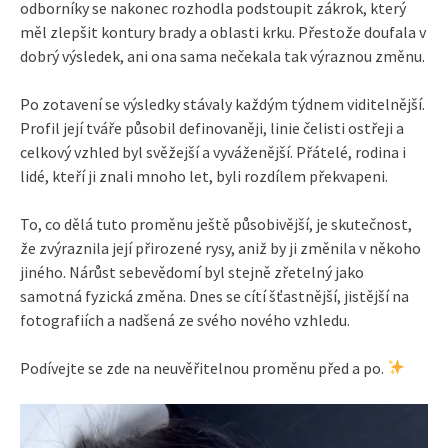
odborníky se nakonec rozhodla podstoupit zákrok, který
měl zlepšit kontury brady a oblasti krku. Přestože doufala v
dobrý výsledek, ani ona sama nečekala tak výraznou změnu.
Po zotavení se výsledky stávaly každým týdnem viditelnější.
Profil její tváře působil definovaněji, linie čelisti ostřeji a
celkový vzhled byl svěžejší a vyváženější. Přátelé, rodina i
lidé, kteří ji znali mnoho let, byli rozdílem překvapeni.
To, co dělá tuto proměnu ještě působivější, je skutečnost,
že zvýraznila její přirozené rysy, aniž by ji změnila v někoho
jiného. Nárůst sebevědomí byl stejně zřetelný jako
samotná fyzická změna. Dnes se cítí šťastnější, jistější na
fotografiích a nadšená ze svého nového vzhledu.
Podívejte se zde na neuvěřitelnou proměnu před a po.