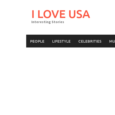
Skip
to
I LOVE USA
content
Interesting Stories
PEOPLE
LIFESTYLE
CELEBRITIES
MU