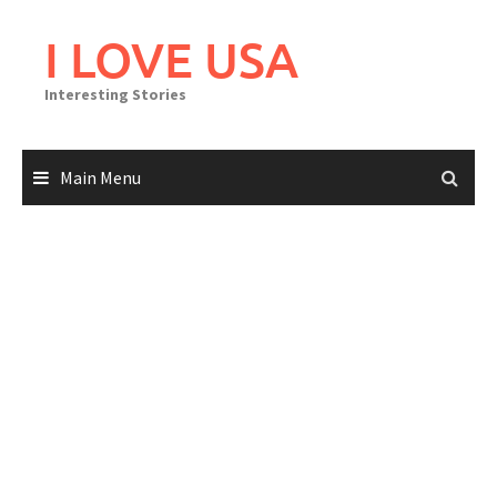
Skip
to
I LOVE USA
content
Interesting Stories
Main Menu