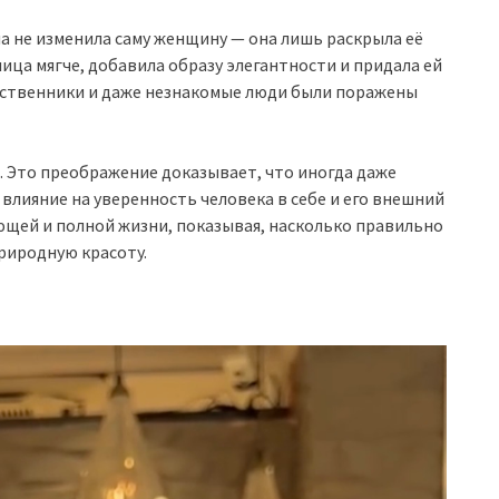
на не изменила саму женщину — она лишь раскрыла её
ица мягче, добавила образу элегантности и придала ей
одственники и даже незнакомые люди были поражены
 Это преображение доказывает, что иногда даже
лияние на уверенность человека в себе и его внешний
ющей и полной жизни, показывая, насколько правильно
риродную красоту.