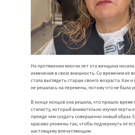
На протяжении многих лет эта женщина носила 
изменения в свою внешность. Со временем её во
стала выглядеть старше своего возраста. Как и
не решалась на перемены, потому что не была у
В конце концов она решила, что пришло время
стилисту, который внимательно изучил черты её
прежде чем создать совершенно новый образ. 
красиво уложены так, чтобы подчеркнуть её ес
настоящему впечатляющим.