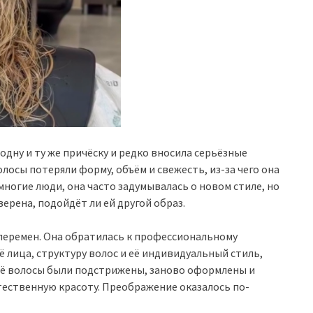
одну и ту же причёску и редко вносила серьёзные
лосы потеряли форму, объём и свежесть, из-за чего она
 многие люди, она часто задумывалась о новом стиле, но
верена, подойдёт ли ей другой образ.
 перемен. Она обратилась к профессиональному
 лица, структуру волос и её индивидуальный стиль,
Её волосы были подстрижены, заново оформлены и
тественную красоту. Преображение оказалось по-