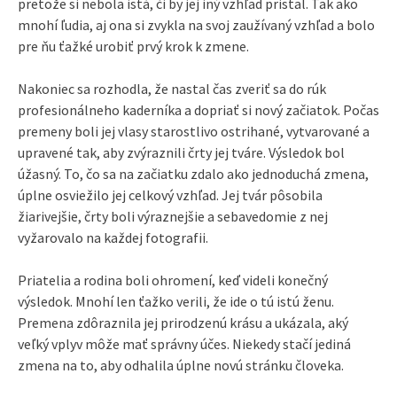
pretože si nebola istá, či by jej iný vzhľad pristal. Tak ako
mnohí ľudia, aj ona si zvykla na svoj zaužívaný vzhľad a bolo
pre ňu ťažké urobiť prvý krok k zmene.
Nakoniec sa rozhodla, že nastal čas zveriť sa do rúk
profesionálneho kaderníka a dopriať si nový začiatok. Počas
premeny boli jej vlasy starostlivo ostrihané, vytvarované a
upravené tak, aby zvýraznili črty jej tváre. Výsledok bol
úžasný. To, čo sa na začiatku zdalo ako jednoduchá zmena,
úplne osviežilo jej celkový vzhľad. Jej tvár pôsobila
žiarivejšie, črty boli výraznejšie a sebavedomie z nej
vyžarovalo na každej fotografii.
Priatelia a rodina boli ohromení, keď videli konečný
výsledok. Mnohí len ťažko verili, že ide o tú istú ženu.
Premena zdôraznila jej prirodzenú krásu a ukázala, aký
veľký vplyv môže mať správny účes. Niekedy stačí jediná
zmena na to, aby odhalila úplne novú stránku človeka.