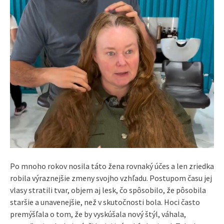
Po mnoho rokov nosila táto žena rovnaký účes a len zriedka
robila výraznejšie zmeny svojho vzhľadu. Postupom času jej
vlasy stratili tvar, objem aj lesk, čo spôsobilo, že pôsobila
staršie a unavenejšie, než v skutočnosti bola. Hoci často
premýšľala o tom, že by vyskúšala nový štýl, váhala,