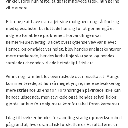
vinkler, fordi hun følte, at de fremhævede træk, hun gerne
ville ændre.
Efter nøje at have overvejet sine muligheder og rådført sig
med specialister besluttede hun sig for at gennemgå et
indgreb for at løse problemet. Forvandlingen var
bemærkelsesværdig. Da det overskydende væv var blevet
fjernet, og området var helet, blev hendes ansigtskonturer
mere markerede, hendes kæbelinje skarpere, og hendes
samlede udseende virkede betydeligt friskere.
Venner og familie blev overraskede over resultatet. Mange
kommenterede, at hun så meget yngre, mere selvsikker og
mere strålende ud end før. Forandringen påvirkede ikke kun
hendes udseende, men styrkede også hendes selvtillid og
gjorde, at hun følte sig mere komfortabel foran kameraet.
I dag tiltrækker hendes forvandling stadig opmærksomhed
på grund af, hvor dramatisk forskellen er. Resultaterne er