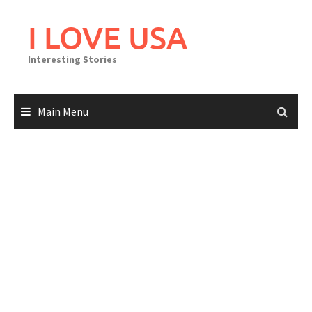
Skip
to
I LOVE USA
content
Interesting Stories
Main Menu