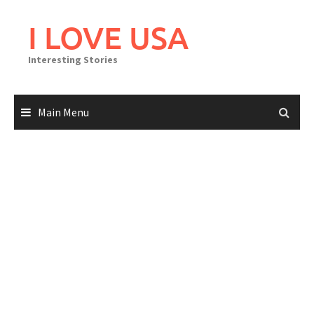
Skip
to
I LOVE USA
content
Interesting Stories
Main Menu