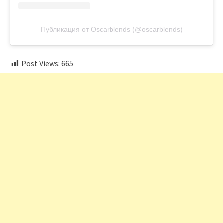
Публикация от Oscarblends (@oscarblends)
Post Views:
665