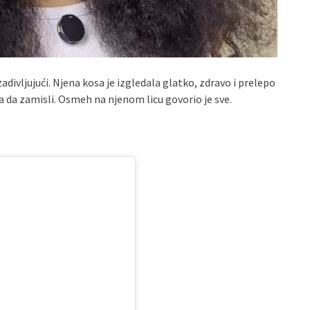
divljujući. Njena kosa je izgledala glatko, zdravo i prelepo
 da zamisli. Osmeh na njenom licu govorio je sve.