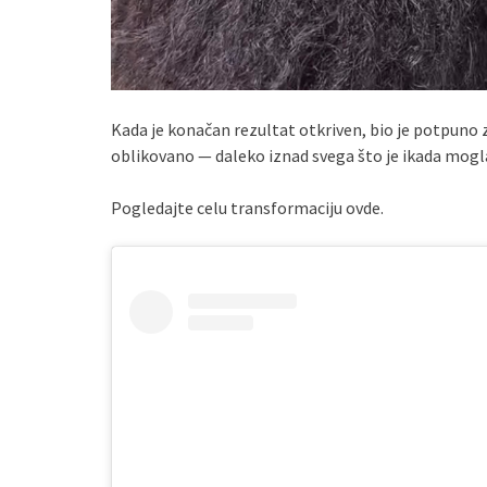
Kada je konačan rezultat otkriven, bio je potpuno za
oblikovano — daleko iznad svega što je ikada mogla
Pogledajte celu transformaciju ovde.