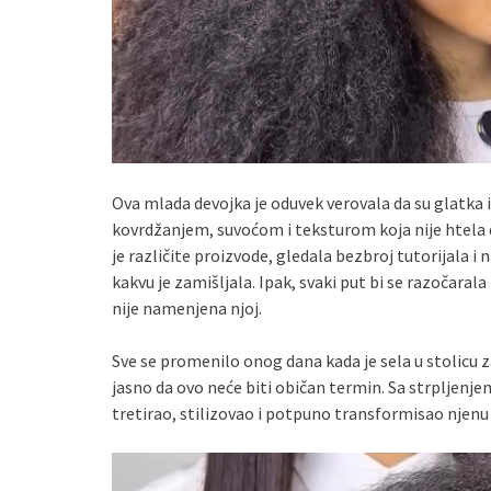
Ova mlada devojka je oduvek verovala da su glatka 
kovrdžanjem, suvoćom i teksturom koja nije htela d
je različite proizvode, gledala bezbroj tutorijala i
kakvu je zamišljala. Ipak, svaki put bi se razočarala
nije namenjena njoj.
Sve se promenilo onog dana kada je sela u stolicu z
jasno da ovo neće biti običan termin. Sa strpljenj
tretirao, stilizovao i potpuno transformisao njenu k