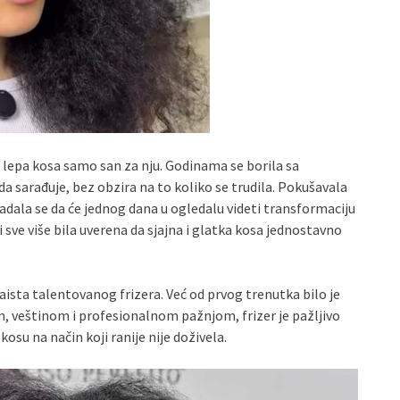
i lepa kosa samo san za nju. Godinama se borila sa
a sarađuje, bez obzira na to koliko se trudila. Pokušavala
 nadala se da će jednog dana u ogledalu videti transformaciju
 i sve više bila uverena da sjajna i glatka kosa jednostavno
aista talentovanog frizera. Već od prvog trenutka bilo je
em, veštinom i profesionalnom pažnjom, frizer je pažljivo
osu na način koji ranije nije doživela.