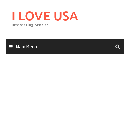
Skip
to
I LOVE USA
content
Interesting Stories
Main Menu