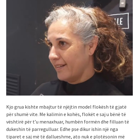
Kjo grua kishte mbajtur të njëjtin model flokësh të gjatë
për shumë vite. Me kalimin e kohës, flokët e saj u bënë të
vështirë për t’u menaxhuar, humbën formën dhe filluan të
dukeshin të parregulluar. Edhe pse dikur ishin një nga
tiparet e saj më të dallueshme, ato nuk e plotësonin më