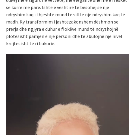
se kurrë më parë. Ishte e vështirë të besohej se një
ndryshim kaq i thjeshtë mund të sillte një ndryshim kaq të
madh. Ky transformim i jashtëzakonshëm dëshmon se
prerja dhe ngjyra e duhur e flokëve mund të ndryshojnë
plotësisht pamjen e një personi dhe të zbulojnë një nivel
krejtësisht të ri bukurie.