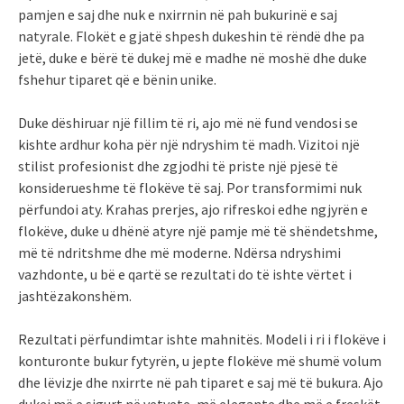
pamjen e saj dhe nuk e nxirrnin në pah bukurinë e saj
natyrale. Flokët e gjatë shpesh dukeshin të rëndë dhe pa
jetë, duke e bërë të dukej më e madhe në moshë dhe duke
fshehur tiparet që e bënin unike.
Duke dëshiruar një fillim të ri, ajo më në fund vendosi se
kishte ardhur koha për një ndryshim të madh. Vizitoi një
stilist profesionist dhe zgjodhi të priste një pjesë të
konsiderueshme të flokëve të saj. Por transformimi nuk
përfundoi aty. Krahas prerjes, ajo rifreskoi edhe ngjyrën e
flokëve, duke u dhënë atyre një pamje më të shëndetshme,
më të ndritshme dhe më moderne. Ndërsa ndryshimi
vazhdonte, u bë e qartë se rezultati do të ishte vërtet i
jashtëzakonshëm.
Rezultati përfundimtar ishte mahnitës. Modeli i ri i flokëve i
konturonte bukur fytyrën, u jepte flokëve më shumë volum
dhe lëvizje dhe nxirrte në pah tiparet e saj më të bukura. Ajo
dukej më e sigurt në vetvete, më elegante dhe më e freskët