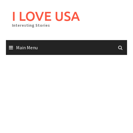
Skip
to
I LOVE USA
content
Interesting Stories
Main Menu