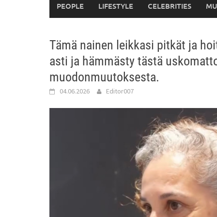
PEOPLE
LIFESTYLE
CELEBRITIES
MU
Tämä nainen leikkasi pitkät ja h
asti ja hämmästy tästä uskomat
muodonmuutoksesta.
04.06.2026
Editor007