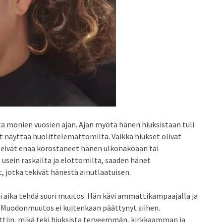
 monien vuosien ajan. Ajan myötä hänen hiuksistaan tuli
t näyttää huolittelemattomilta. Vaikka hiukset olivat
 eivät enää korostaneet hänen ulkonäköään tai
 usein raskailta ja elottomilta, saaden hänet
 jotka tekivät hänestä ainutlaatuisen.
li aika tehdä suuri muutos. Hän kävi ammattikampaajalla ja
. Muodonmuutos ei kuitenkaan päättynyt siihen.
ettiin, mikä teki hiuksista terveemmän, kirkkaamman ja