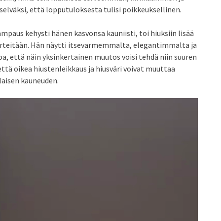
lväksi, että lopputuloksesta tulisi poikkeuksellinen.
paus kehysti hänen kasvonsa kauniisti, toi hiuksiin lisää
piirteitään. Hän näytti itsevarmemmalta, elegantimmalta ja
a, että näin yksinkertainen muutos voisi tehdä niin suuren
ä oikea hiustenleikkaus ja hiusväri voivat muuttaa
nlaisen kauneuden.