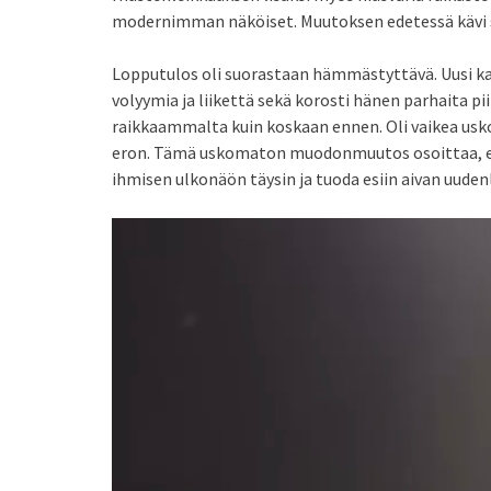
modernimman näköiset. Muutoksen edetessä kävi se
Lopputulos oli suorastaan hämmästyttävä. Uusi kam
volyymia ja liikettä sekä korosti hänen parhaita 
raikkaammalta kuin koskaan ennen. Oli vaikea usko
eron. Tämä uskomaton muodonmuutos osoittaa, ett
ihmisen ulkonäön täysin ja tuoda esiin aivan uude