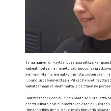
Tämä nainen oli käyttänyt samaa pitkää kampausta
vaikeat hoitaa, ne menettivät muotonsa ja alkoiva
aiemmin yksi hänen näkyvimmistä piirteistään, ne
luonnollista kauneuttaan. Pitkät hiukset näyttivät
vaikuttamaan vanhemmalta ja peittäen ne piirteet,
Halutessaan uuden alun hän päätti lopulta, että o
päätti leikata pois huomattavan osan hiuksistaan
Hiustenleikkauksen lisäksi myös hiusväriä raikast