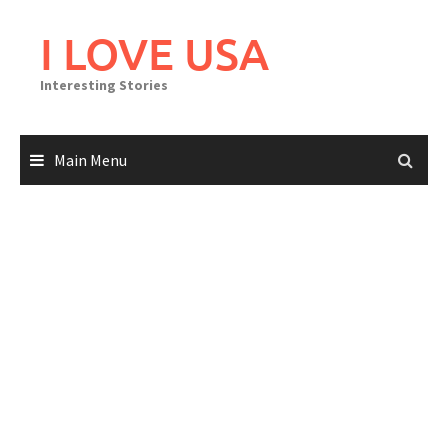
Skip
to
I LOVE USA
content
Interesting Stories
Main Menu